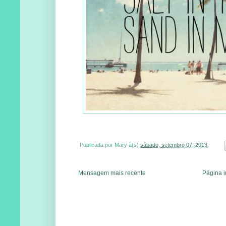
Publicada por
Mary
à(s)
sábado, setembro 07, 2013
Mensagem mais recente
Página i