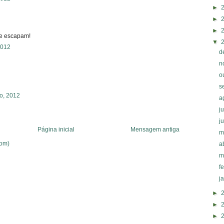
►
►
►
me escapam!
▼
 2012
d
n
o
s
ro, 2012
a
j
j
Página inicial
Mensagem antiga
m
tom)
a
m
f
j
►
►
►