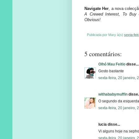
N
avigate Her
, a nova colecçã
A Crewed Interest, To Buy o
Obvious!
Publicada por
Mary
à(s)
sexta-feir
5 comentários:
Olhó Mau Feitio
disse...
Gosto bastante
sexta-feira, 20 janeiro,
withababymuffin
disse.
O segundo da esquerda pa
sexta-feira, 20 janeiro,
lucia disse...
Vi alguns hoje na sepho
sexta-feira, 20 janeiro,