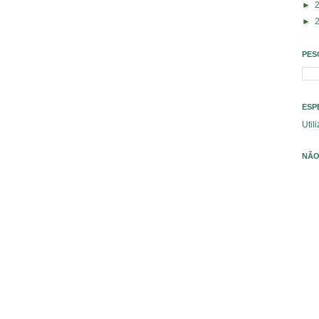
►
►
PES
ESP
Util
NÃO