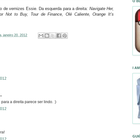
O B
o de vernizes Essie. Da esquerda para a direita:
Navigate Her,
r Not to Buy, Tour de Finance, Olé Caliente, Orange It’s
a, janeiro 20, 2012
I AM
 2012
..
ra a direita parece ser lindo. :)
 2012
ra!
GUI
 2012