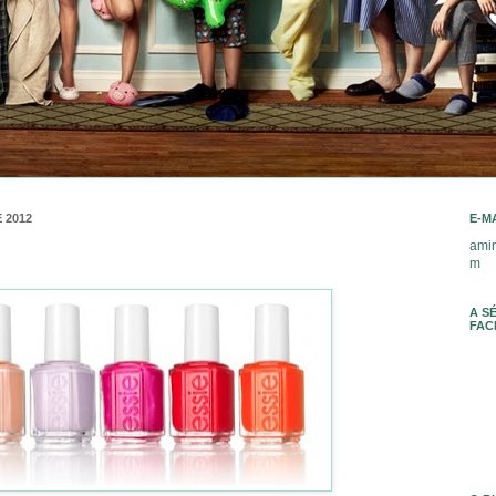
 2012
E-M
ami
m
A S
FAC