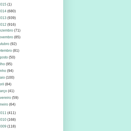
2015
(1)
2014
(680)
2013
(939)
2012
(916)
ezembro
(71)
ovembro
(85)
utubro
(92)
etembro
(81)
gosto
(50)
ulho
(95)
unho
(94)
aio
(100)
bril
(84)
arço
(41)
evereiro
(59)
aneiro
(64)
2011
(411)
2010
(168)
2009
(118)